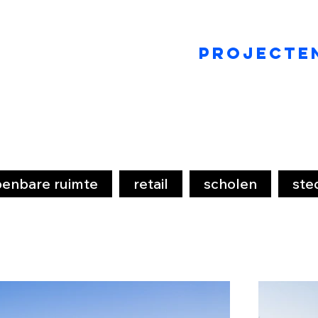
projecte
enbare ruimte
retail
scholen
st