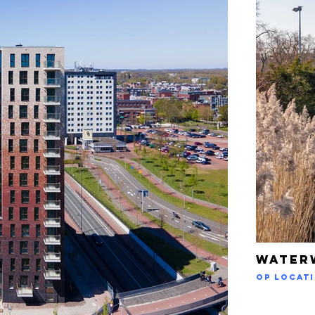
Water
Op locat