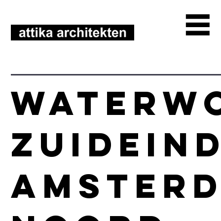
Waterw
Zuideind
Amster