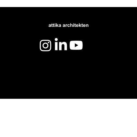
attika-rond-de-admirant
attika-rond
(4).jpg
(5).jpg