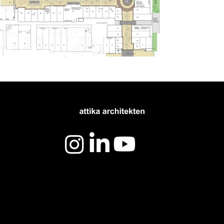
Batavia Stad _Attika (15).jpg
Batavia Stad