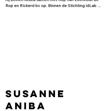
Rop en Rickerd bv op. Binnen de Stichting idLab 
werkt Rickerd sinds 2003 aan onderzoek gericht op 
autarkie en nieuwe (landschaps-) opgaven. Co-
auteur van het boek "Autarkie, zelfvoorzienende 
woonwerklandschappen". Regelmatige actief als 
docent handschetsen op TU Delft en HTS, lezingen 
op diverse scholen o.a. Reykjavik, IJsland en 
Hamburg.
Susanne
Aniba