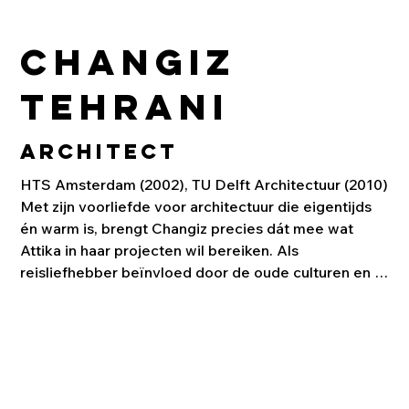
Changiz
Tehrani
Architect
HTS Amsterdam (2002), TU Delft Architectuur (2010)

Met zijn voorliefde voor architectuur die eigentijds 
én warm is, brengt Changiz precies dát mee wat 
Attika in haar projecten wil bereiken. Als 
reisliefhebber beïnvloed door de oude culturen en 
moderne architectuur van Indonesië, Mexico en zijn 
geboorteland Iran. Changiz beheerst het 
ontwerpproces vanaf de eerste aantrekkelijke 
handschetsen tot het opzetten en detailleren van 
complexe BIM modellen.

Eerder werkzaam bij Jo Coenen & Co. Architekten.