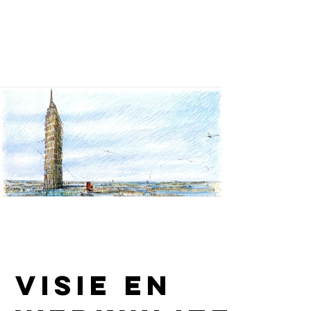
Amsterdam als bouwkundig tekenaar en ontwerper. 
Eerder werkzaam bij bureau SLA.
visie en