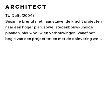
Architect
TU Delft (2004)

Susanne brengt met haar stuwende kracht projecten 
naar een hoger plan, zowel stedenbouwkundige 
plannen, nieuwbouw en verbouwingen. Vanaf het 
begin van een project tot en met de oplevering weet 
zij met scherpte en enthousiasme orde te houden in 
en richting te geven aan complexe ontwerp- en 
bouwprocessen.

Sinds 2004 als architect werkzaam bij Attika 
Architekten Amsterdam. Eerder werkte Susanne bij 
Jeanne Deckers Architectuur.